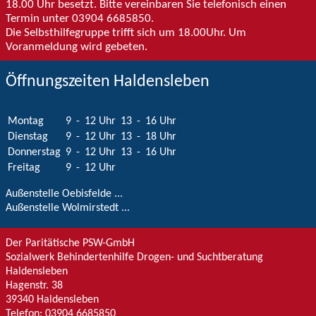
18.00 Uhr besetzt. Bitte vereinbaren Sie telefonisch einen
Termin unter 03904 6685850.
Die Selbsthilfegruppe trifft sich um 18.00Uhr. Um
Voranmeldung wird gebeten.
Öffnungszeiten Haldensleben
Montag
9
-
12 Uhr
13
-
16 Uhr
Dienstag
9
-
12 Uhr
13
-
18 Uhr
Donnerstag
9
-
12 Uhr
13
-
16 Uhr
Freitag
9
-
12 Uhr
Außenstelle Oebisfelde ...
Außenstelle Wolmirstedt ...
Der Paritätische PSW-GmbH
Sozialwerk Behindertenhilfe Drogen- und Suchtberatung
Haldensleben
Hagenstr. 38
39340
Haldensleben
Telefon:
03904 6685850