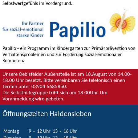
Selbstwertgefühls im Vordergrund.
Papilio - ein Programm im Kindergarten zur Primärprävention von
Verhaltensproblemen und zur Förderung sozial-emotionaler
Kompetenz
Unsere Oebisfelder Außenstelle ist am 18.August von 14.00-
18.00 Uhr besetzt. Bitte vereinbaren Sie telefonisch einen
Termin unter 03904 6685850.
Die Selbsthilfegruppe trifft sich um 18.00Uhr. Um
Voranmeldung wird gebeten.
Öffnungszeiten Haldensleben
Montag
9
-
12 Uhr
13
-
16 Uhr