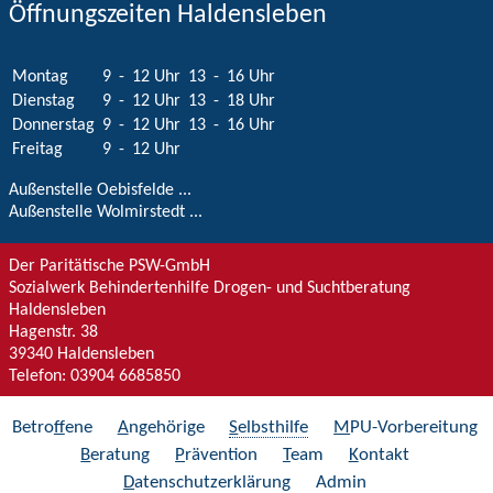
Öffnungszeiten Haldensleben
Montag
9
-
12 Uhr
13
-
16 Uhr
Dienstag
9
-
12 Uhr
13
-
18 Uhr
Donnerstag
9
-
12 Uhr
13
-
16 Uhr
Freitag
9
-
12 Uhr
Außenstelle Oebisfelde ...
Außenstelle Wolmirstedt ...
Der Paritätische PSW-GmbH
Sozialwerk Behindertenhilfe Drogen- und Suchtberatung
Haldensleben
Hagenstr. 38
39340
Haldensleben
Telefon:
03904 6685850
Betro
f
fene
A
ngehörige
S
elbsthilfe
M
PU-Vorbereitung
B
eratung
P
rävention
T
eam
K
ontakt
D
atenschutzerklärung
Admin