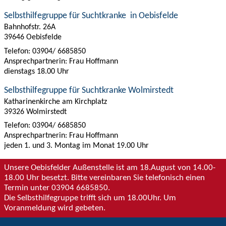
Selbsthilfegruppe für Suchtkranke in Oebisfelde
Bahnhofstr. 26A
39646 Oebisfelde
Telefon: 03904/ 6685850
Ansprechpartnerin: Frau Hoffmann
dienstags 18.00 Uhr
Selbsthilfegruppe für Suchtkranke Wolmirstedt
Katharinenkirche am Kirchplatz
39326 Wolmirstedt
Telefon: 03904/ 6685850
Ansprechpartnerin: Frau Hoffmann
jeden 1. und 3. Montag im Monat 19.00 Uhr
Unsere Oebisfelder Außenstelle ist am 18.August von 14.00-
18.00 Uhr besetzt. Bitte vereinbaren Sie telefonisch einen
Termin unter 03904 6685850.
Die Selbsthilfegruppe trifft sich um 18.00Uhr. Um
Voranmeldung wird gebeten.